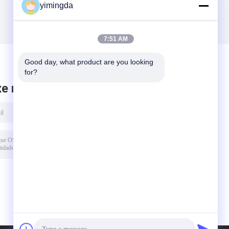
yimingda
7:51 AM
Good day, what product are you looking 
for?
xe mensagem