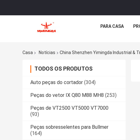
PARA CASA
PR
Casa
Notícias
China Shenzhen Yimingda Industrial & T
TODOS OS PRODUTOS
Auto peças do cortador
(304)
Peças do vetor IX Q80 M88 MH8
(253)
Peças de VT2500 VT5000 VT7000
(93)
Peças sobresselentes para Bullmer
(164)