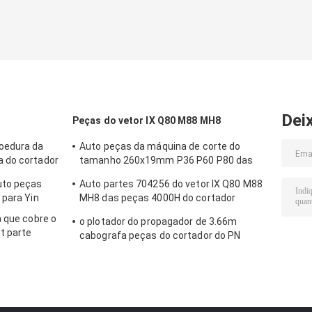
Dei
Peças do vetor IX Q80 M88 MH8
oedura da
Auto peças da máquina de corte do
 do cortador
tamanho 260x19mm P36 P60 P80 das
peças do cortador que apontam a correia
uto peças
Auto partes 704256 do vetor IX Q80 M88
 para Yin
MH8 das peças 4000H do cortador
704248 jogos de manutenção
a que cobre o
o plotador do propagador de 3.66m
t parte
cabografa peças do cortador do PN
50
122642 as auto