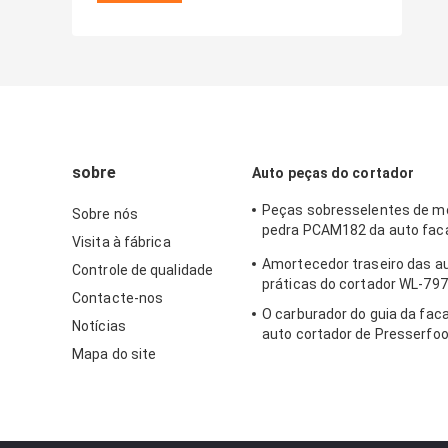
sobre
Auto peças do cortador
Peças sobresselentes de m
Sobre nós
pedra PCAM182 da auto faca
Visita à fábrica
para Shima Seiki,
Amortecedor traseiro das a
Controle de qualidade
práticas do cortador WL-797
Contacte-nos
O carburador do guia da fac
Notícias
auto cortador de Presserfoo
Mapa do site
71723000 para S3200 GT52