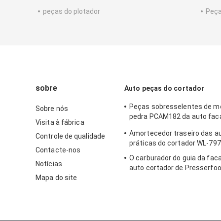
peças do plotador
Peça
sobre
Auto peças do cortador
Peças sobresselentes de m
Sobre nós
pedra PCAM182 da auto faca
Visita à fábrica
para Shima Seiki,
Amortecedor traseiro das a
Controle de qualidade
práticas do cortador WL-797
Contacte-nos
O carburador do guia da fac
Notícias
auto cortador de Presserfoo
Mapa do site
71723000 para S3200 GT52