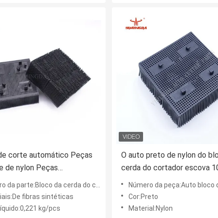
de corte automático Peças
O auto preto de nylon do bl
e de nylon Peças
cerda do cortador escova 1
alentes de escovas de
100 x 42mm para Morgan
 da parte:Bloco da cerda do cortador
Número da peça:Auto bloco da cerda 
Peças sobressalentes para
ais:De fibras sintéticas
Cor:Preto
onica
líquido:0,221 kg/pcs
Material:Nylon