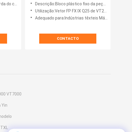
a ZAT3
128529 Panela para cortadores
 cortador
Descrição:Bloco plástico fixo da peça da cerda
VT2500 VT5000 VT7000 Vector
Utilização:Vetor FP FX IX Q25 de VT2500 VT5000 VT7000
FP FX IX Q25
Adequado para:Indústrias têxteis Máquina de corte automática
CONTACTO
000 VT7000
 Yin
modelo
GTXL