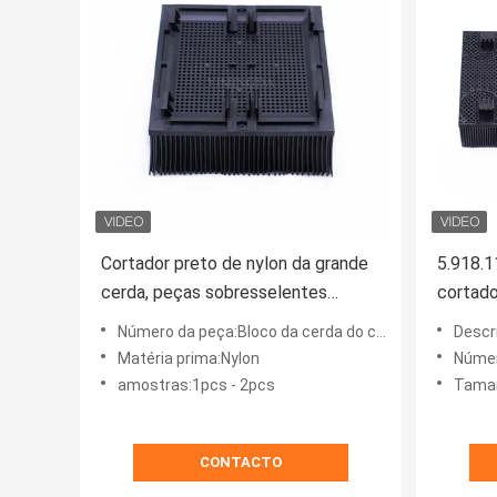
Cortador preto de nylon da grande
5.918.1
cerda, peças sobresselentes
cortado
quadradas para Shima Seiki
da máq
Número da peça:Bloco da cerda do cortador - preto
Descr
Matéria prima:Nylon
Númer
amostras:1pcs - 2pcs
Tama
CONTACTO