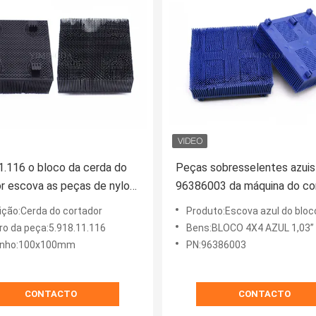
1.116 o bloco da cerda do
Peças sobresselentes azuis
r escova as peças de nylon
96386003 da máquina do co
uina 100x100mm
de Birstle para 3200 100x
ição:Cerda do cortador
Produto:Escova azul do bloco d
o da peça:5.918.11.116
Bens:BLOCO 4X4 AZUL 1,03” S32 
nho:100x100mm
PN:96386003
CONTACTO
CONTACTO