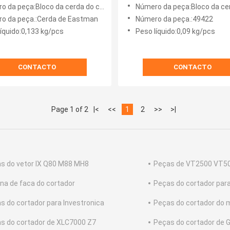
Bloco de cerdas tamanho
que escova 148x50mm par
 da peça:Bloco da cerda do cortador
Número da peça:Bloco da cerda do
0*42 mm
KURIS
o da peça.:Cerda de Eastman
Número da peça.:49422
líquido:0,133 kg/pcs
Peso líquido:0,09 kg/pcs
CONTACTO
CONTACTO
Page 1 of 2
|<
<<
1
2
>>
>|
s do vetor IX Q80 M88 MH8
Peças de VT2500 VT5
na de faca do cortador
Peças do cortador para
s do cortador para Investronica
Peças do cortador do 
s do cortador de XLC7000 Z7
Peças do cortador de 