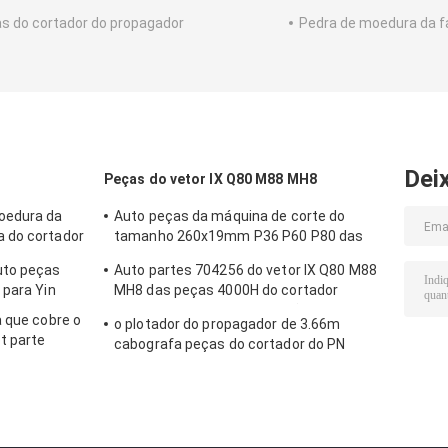
s do cortador do propagador
Pedra de moedura da f
Dei
Peças do vetor IX Q80 M88 MH8
oedura da
Auto peças da máquina de corte do
 do cortador
tamanho 260x19mm P36 P60 P80 das
peças do cortador que apontam a correia
uto peças
Auto partes 704256 do vetor IX Q80 M88
 para Yin
MH8 das peças 4000H do cortador
704248 jogos de manutenção
a que cobre o
o plotador do propagador de 3.66m
t parte
cabografa peças do cortador do PN
50
122642 as auto