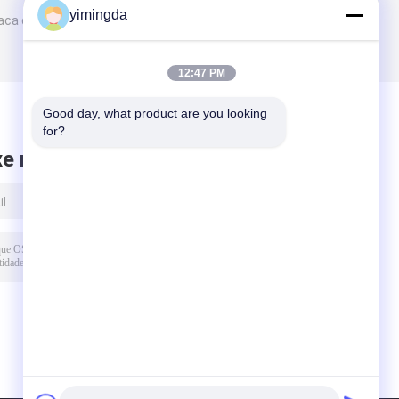
yimingda
aca do cortador
12:47 PM
Good day, what product are you looking 
for?
xe mensagem