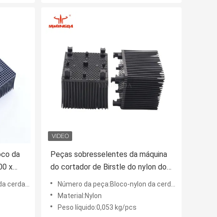
oco da
Peças sobresselentes da máquina
00 x
do cortador de Birstle do nylon dos
materiais de consumo auto
do cortador
Número da peça:Bloco-nylon da cerda do cortador
Material:Nylon
Peso líquido:0,053 kg/pcs