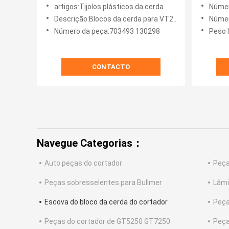
130298 cerdas para a cerda VT25
Cutter 
artigos:Tijolos plásticos da cerda
Número
de nylon
100*10
Descrição:Blocos da cerda para VT2500
Númer
Número da peça:703493 130298
Peso 
CONTACTO
Navegue Categorias：
Auto peças do cortador
Peça
Peças sobresselentes para Bullmer
Lâmi
Escova do bloco da cerda do cortador
Peça
Peças do cortador de GT5250 GT7250
Peça