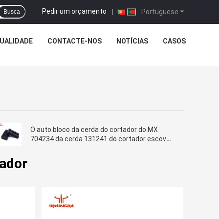
Pedir um orçamento
|
Portuguese
Busca
UALIDADE
CONTACTE-NOS
NOTÍCIAS
CASOS
O auto bloco da cerda do cortador do MX
704234 da cerda 131241 do cortador escova
a cerda de nylon
tador