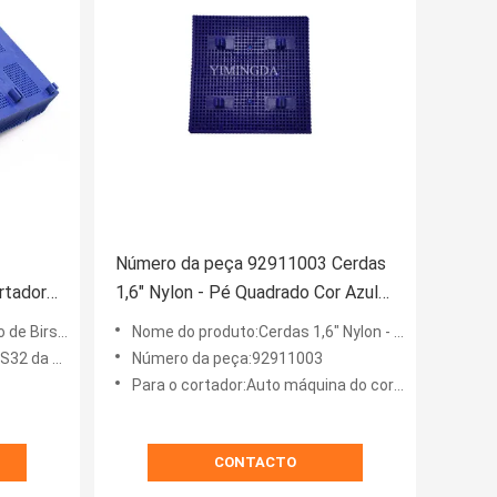
Número da peça 92911003 Cerdas
rtador
1,6" Nylon - Pé Quadrado Cor Azul
100mm
Para Máquina de Corte Automático
e Birstle
Nome do produto:Cerdas 1,6" Nylon - Pé Quadrado Cor Azul
da CERDA
Número da peça:92911003
Para o cortador:Auto máquina do cortador
CONTACTO