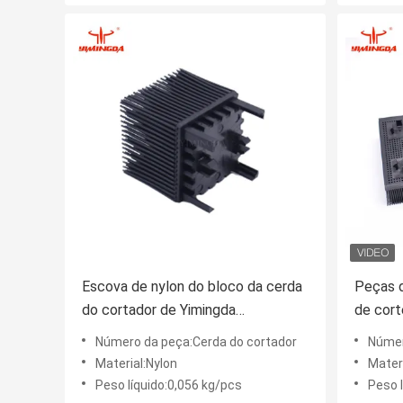
Escova de nylon do bloco da cerda
Peças 
do cortador de Yimingda
de cort
525×275×260mm Systema
sobress
Número da peça:Cerda do cortador
Número
TP3002-7
blocos 
Material:Nylon
Materi
Investr
Peso líquido:0,056 kg/pcs
Peso 