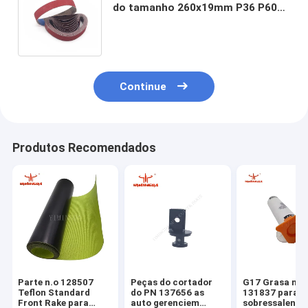
do tamanho 260x19mm P36 P60
P80 das peças do cortador que
apontam a correia
Continue
Produtos Recomendados
Parte n.o 128507
Peças do cortador
G17 Grasa n.o
Teflon Standard
do PN 137656 as
131837 para p
Front Rake para
auto gerenciem
sobressalentes