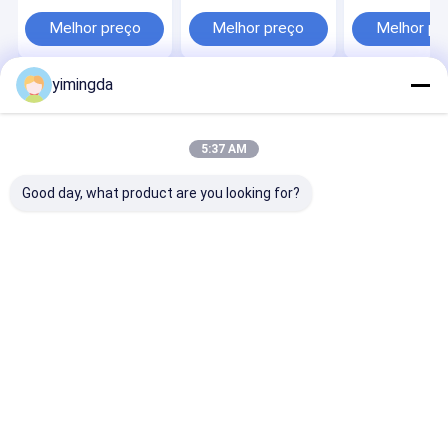
Vector, M88, MH8,
sobre um eixo as
máquinas de c
Q80, IX Máquina de
peças do cortador de
automático
Melhor preço
Melhor preço
Melhor pr
corte automático
Robbin Q80
yimingda
Casa
Mapa do
Fale
Desktop
Site
Conosco
Site
Mapa do Site
Política de privacidade
5:37 AM
Qualidade
Auto peças do cortador
Fábrica da china.Copyright ©
2026 Shenzhen Yimingda Industrial & Trading Development Co.,
Good day, what product are you looking for?
Limited. All Rights Reserved.
Para casa
Produtos
Sobre nós