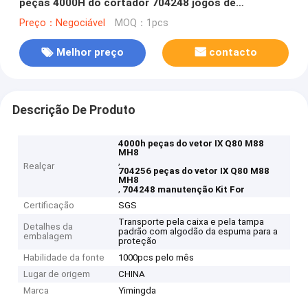
peças 4000H do cortador 704248 jogos de
manutenção
Preço：Negociável
MOQ：1pcs
Melhor preço
contacto
Descrição De Produto
4000h peças do vetor IX Q80 M88
MH8
,
Realçar
704256 peças do vetor IX Q80 M88
MH8
,
704248 manutenção Kit For
Certificação
SGS
Transporte pela caixa e pela tampa
Detalhes da
padrão com algodão da espuma para a
embalagem
proteção
Habilidade da fonte
1000pcs pelo mês
Lugar de origem
CHINA
Marca
Yimingda