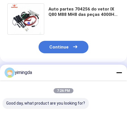
Auto partes 704256 do vetor IX
Q80 M88 MH8 das peças 4000H
do cortador 704248 jogos de
manutenção
Continue
Produtos Recomendados
yimingda
7:26 PM
Good day, what product are you looking for?